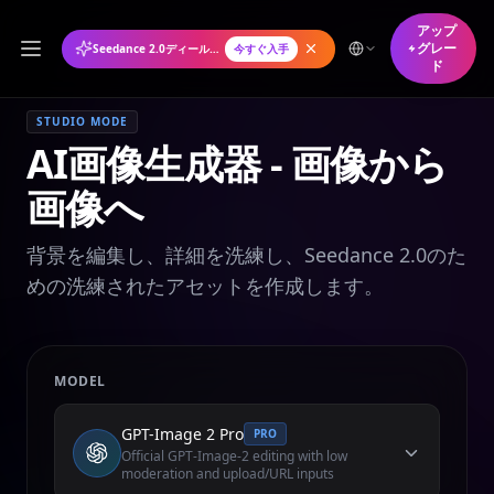
アップ
グレー
Seedance 2.0ディール年間プランが50%オフ
今すぐ入手
ド
STUDIO MODE
AI画像生成器 - 画像から
画像へ
背景を編集し、詳細を洗練し、Seedance 2.0のた
めの洗練されたアセットを作成します。
MODEL
GPT-Image 2 Pro
PRO
Official GPT-Image-2 editing with low
moderation and upload/URL inputs