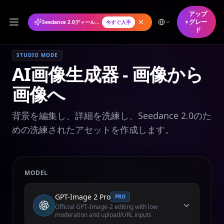
アップ
グレー
Seedance 2.0ディール年間プランが50%オフ
今すぐ入手
ド
STUDIO MODE
AI画像生成器 - 画像から
画像へ
背景を編集し、詳細を洗練し、Seedance 2.0のた
めの洗練されたアセットを作成します。
MODEL
GPT-Image 2 Pro
PRO
Official GPT-Image-2 editing with low
moderation and upload/URL inputs