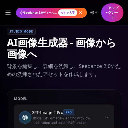
アップ
グレー
Seedance 2.0ディール年間プランが50%オフ
今すぐ入手
ド
STUDIO MODE
AI画像生成器 - 画像から
画像へ
背景を編集し、詳細を洗練し、Seedance 2.0のた
めの洗練されたアセットを作成します。
MODEL
GPT-Image 2 Pro
PRO
Official GPT-Image-2 editing with low
moderation and upload/URL inputs