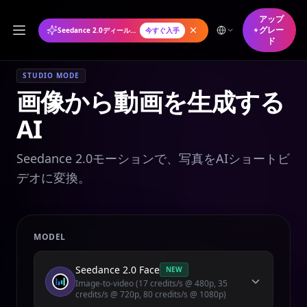
アップ
グレー
Seedance 2.0ディール年間プランが50%オフ
今すぐ入手
ド
STUDIO MODE
画像から動画を生成する
AI
Seedance 2.0モーションで、写真をAIショートビ
デオに変換。
MODEL
Seedance 2.0 Face
NEW
Image-to-video (17 credits/s @ 480p, 35
credits/s @ 720p, 80 credits/s @ 1080p)