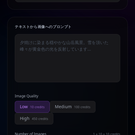
テキストから画像へのプロンプト
Image Quality
Low
Medium
10
credits
100
credits
High
450
credits
Number of Images
1 × 10 = 10
credits