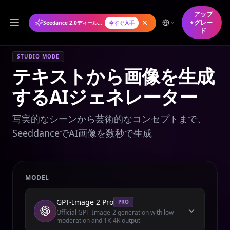
アップ
グレー
Seedance 2.0ディール年間プランが50%オフ
今すぐ入手
ド
STUDIO MODE
テキストから画像を生成
するAIジェネレーター
写実的なシーンから芸術的なコンセプトまで、
SeeddanceでAI画像を数秒で生成
MODEL
GPT-Image 2 Pro
PRO
Official GPT-Image-2 generation with low
moderation and 1K-4K output