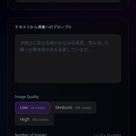
テキストから画像へのプロンプト
Image Quality
Low
Medium
10
credits
100
credits
High
450
credits
Number of Images
1 × 10 = 10
credits