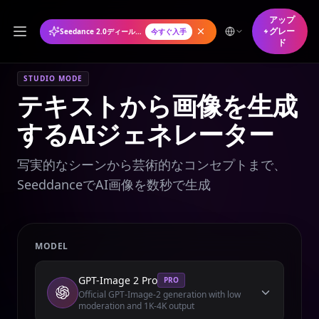
アップ
グレー
Seedance 2.0ディール年間プランが50%オフ
今すぐ入手
ド
STUDIO MODE
テキストから画像を生成
するAIジェネレーター
写実的なシーンから芸術的なコンセプトまで、
SeeddanceでAI画像を数秒で生成
MODEL
GPT-Image 2 Pro
PRO
Official GPT-Image-2 generation with low
moderation and 1K-4K output