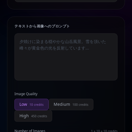
テキストから画像へのプロンプト
Image Quality
Low
Medium
10
credits
100
credits
High
450
credits
Number of Images
1 × 10 = 10
credits