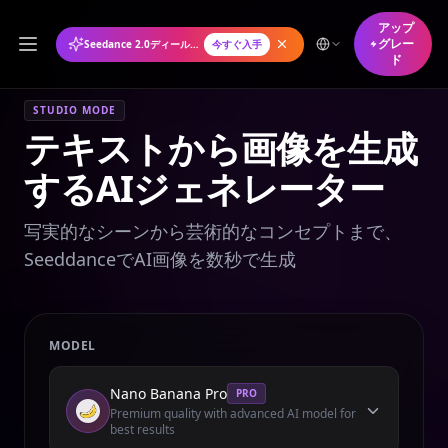
アップ
グレー
Seedance 2.0ディール年間プランが50%オフ
今すぐ入手
ド
STUDIO MODE
テキストから画像を生成
するAIジェネレーター
写実的なシーンから芸術的なコンセプトまで、
SeeddanceでAI画像を数秒で生成
MODEL
Nano Banana Pro
PRO
Premium quality with advanced AI model for
best results