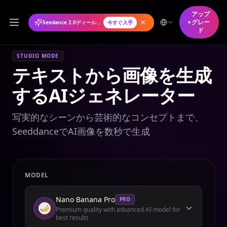
アップ
グレー
Seedance 2.0ディール年間プランが50%オフ
今すぐ入手
ド
STUDIO MODE
テキストから画像を生成
するAIジェネレーター
写実的なシーンから芸術的なコンセプトまで、
SeeddanceでAI画像を数秒で生成
MODEL
Nano Banana Pro
PRO
Premium quality with advanced AI model for
best results