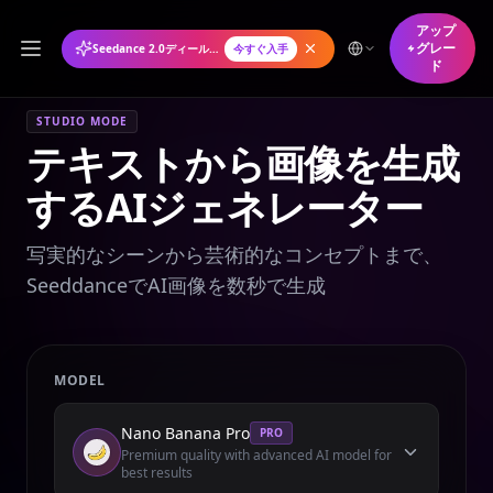
アップ
グレー
Seedance 2.0ディール年間プランが50%オフ
今すぐ入手
ド
STUDIO MODE
テキストから画像を生成
するAIジェネレーター
写実的なシーンから芸術的なコンセプトまで、
SeeddanceでAI画像を数秒で生成
MODEL
Nano Banana Pro
PRO
Premium quality with advanced AI model for
best results