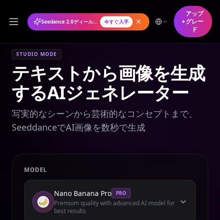
アップ
グレー
Seedance 2.0ディール年間プランが50%オフ
今すぐ入手
ド
STUDIO MODE
テキストから画像を生成
するAIジェネレーター
写実的なシーンから芸術的なコンセプトまで、
SeeddanceでAI画像を数秒で生成
MODEL
Nano Banana Pro
PRO
Premium quality with advanced AI model for
best results