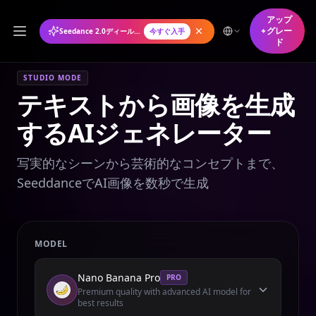
アップ
グレー
Seedance 2.0ディール年間プランが50%オフ
今すぐ入手
ド
STUDIO MODE
テキストから画像を生成
するAIジェネレーター
写実的なシーンから芸術的なコンセプトまで、
SeeddanceでAI画像を数秒で生成
MODEL
Nano Banana Pro
PRO
Premium quality with advanced AI model for
best results