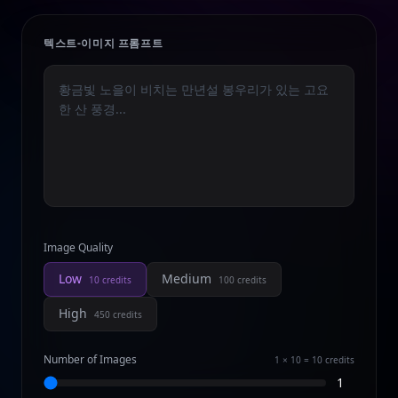
텍스트-이미지 프롬프트
Image Quality
Low
Medium
10
credits
100
credits
High
450
credits
Number of Images
1 × 10 = 10
credits
1