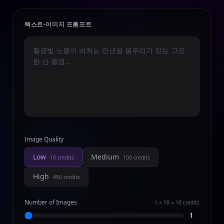
텍스트-이미지 프롬프트
Image Quality
Low
Medium
10
credits
100
credits
High
450
credits
Number of Images
1 × 10 = 10
credits
1