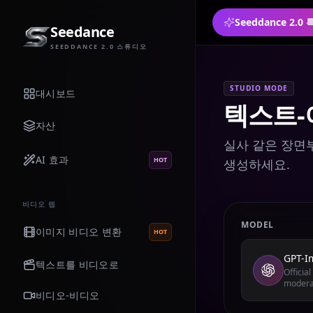
Seeddance 2.
Seedance
SEEDDANCE 2.0 스튜디오
STUDIO MODE
대시보드
텍스트-
자산
실사 같은 장면부
AI 효과
HOT
생성하세요.
비디오 랩
MODEL
이미지 비디오 변환
HOT
GPT-I
텍스트를 비디오로
Officia
modera
비디오-비디오