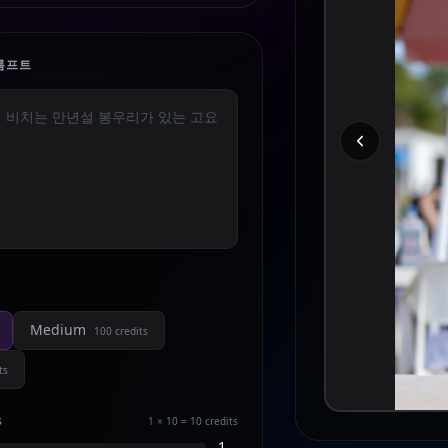
롬프트
Medium
100
credits
ts
s
1 × 10 = 10
credits
1