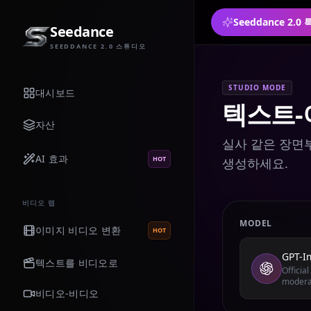
Seeddance 2.
Seedance
SEEDDANCE 2.0 스튜디오
STUDIO MODE
대시보드
텍스트-
자산
실사 같은 장면부
AI 효과
HOT
생성하세요.
비디오 랩
MODEL
이미지 비디오 변환
HOT
GPT-I
텍스트를 비디오로
Officia
modera
비디오-비디오