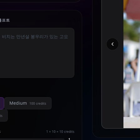
롬프트
Medium
100
credits
ts
s
1 × 10 = 10
credits
1