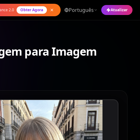
Português
ance 2.0
Obter Agora
Atualizar
magem para Imagem