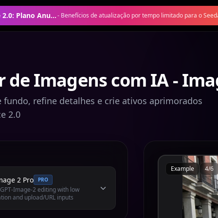
Oferta Seedance 2.0: Plano Anual com 50% de Desconto
-
Benefícios de atualização por tempo limitado para o Seed
r de Imagens com IA - I
 fundo, refine detalhes e crie ativos aprimorados
e 2.0
Example
4
/
6
mage 2 Pro
PRO
l GPT-Image-2 editing with low
tion and upload/URL inputs