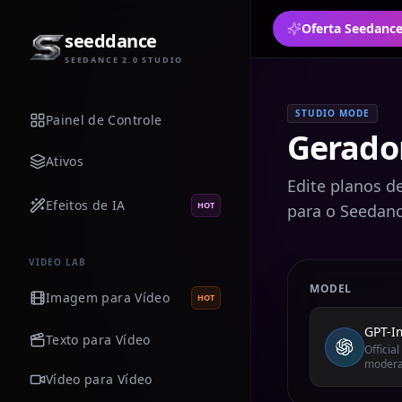
seeddance
SEEDANCE 2.0 STUDIO
STUDIO MODE
Painel de Controle
Gerado
Ativos
Edite planos de
Efeitos de IA
HOT
para o Seedanc
VIDEO LAB
MODEL
Imagem para Vídeo
HOT
GPT-I
Texto para Vídeo
Officia
modera
Vídeo para Vídeo