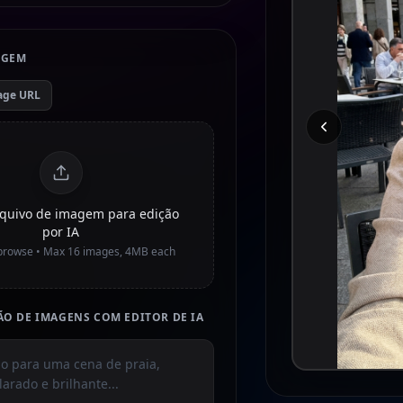
IGEM
age URL
arquivo de imagem para edição
por IA
o browse • Max
16
images, 4MB each
O DE IMAGENS COM EDITOR DE IA