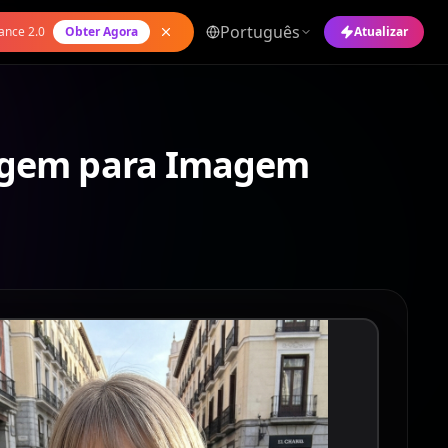
Português
ance 2.0
Obter Agora
Atualizar
magem para Imagem