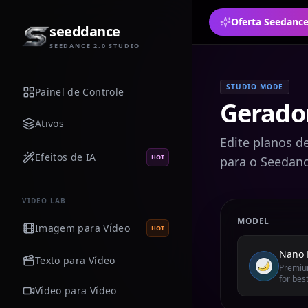
seeddance
SEEDANCE 2.0 STUDIO
STUDIO MODE
Painel de Controle
Gerado
Ativos
Edite planos de
Efeitos de IA
HOT
para o Seedanc
VIDEO LAB
MODEL
Imagem para Vídeo
HOT
Nano 
Texto para Vídeo
Premium
for best
Vídeo para Vídeo