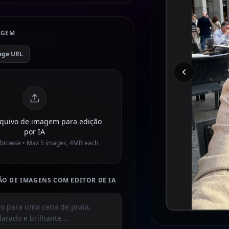
IGEM
age URL
arquivo de imagem para edição
por IA
o browse • Max
5
images, 4MB each
O DE IMAGENS COM EDITOR DE IA