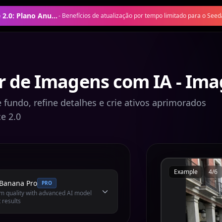
Oferta Seedance 2.0: Plano Anual com 50% de Desconto
-
Benefícios de atualização por tempo limitado para o Seed
r de Imagens com IA - I
 fundo, refine detalhes e crie ativos aprimorados
e 2.0
Example
4
/
6
Banana Pro
PRO
 quality with advanced AI model
 results