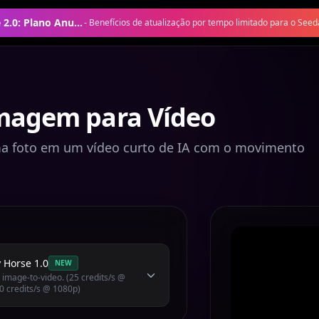
Oferta Seedance 2.0: Plano Anual com 50% de Desconto
-
Benefícios de atualização por tempo limitado para o Seed
Imagem para Vídeo
a foto em um vídeo curto de IA com o movimento
 Horse 1.0
NEW
 image-to-video. (25 credits/s @
0 credits/s @ 1080p)