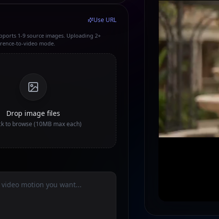
Use URL
pports 1-9 source images. Uploading 2+
erence-to-video mode.
Drop image files
ick to browse (10MB max each)