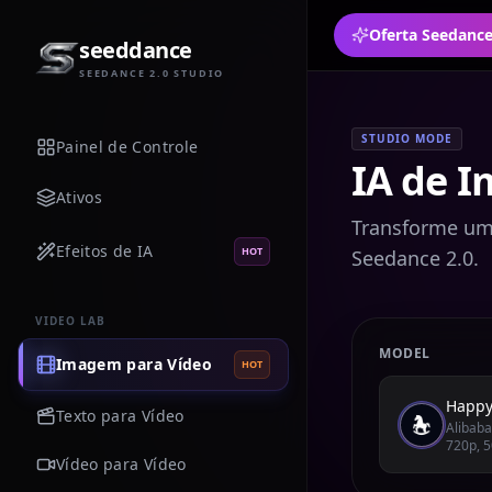
seeddance
SEEDANCE 2.0 STUDIO
STUDIO MODE
Painel de Controle
IA de 
Ativos
Transforme um
Efeitos de IA
HOT
Seedance 2.0.
VIDEO LAB
MODEL
Imagem para Vídeo
HOT
Happy
Texto para Vídeo
Alibaba
720p, 5
Vídeo para Vídeo