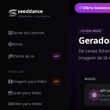
seeddance
SEEDANCE 2.0 STUDIO
STUDIO MODE
Painel de Controle
Gerado
Ativos
De cenas fotorr
Efeitos de IA
HOT
imagem de IA 
VIDEO LAB
MODEL
Imagem para Vídeo
HOT
GPT-I
Texto para Vídeo
Officia
modera
Vídeo para Vídeo