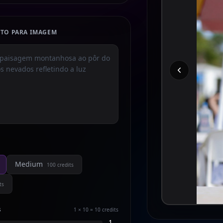
XTO PARA IMAGEM
Medium
100
credits
ts
s
1 × 10 = 10
credits
1