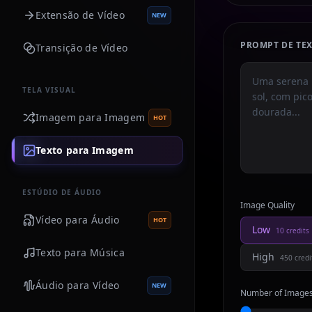
Extensão de Vídeo
NEW
PROMPT DE TE
Transição de Vídeo
TELA VISUAL
Imagem para Imagem
HOT
Texto para Imagem
ESTÚDIO DE ÁUDIO
Image Quality
Vídeo para Áudio
HOT
Low
10
credits
Texto para Música
High
450
credi
Áudio para Vídeo
NEW
Number of Image