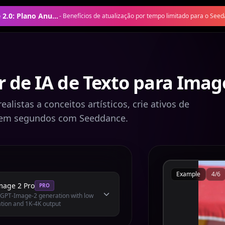
Oferta Seedance 2.0: Plano Anual com 50% de Desconto
-
Benefícios de atualização por tempo limitado para o Seed
r de IA de Texto para Ima
ealistas a conceitos artísticos, crie ativos de
em segundos com Seeddance.
Example
4
/
6
mage 2 Pro
PRO
l GPT-Image-2 generation with low
tion and 1K-4K output