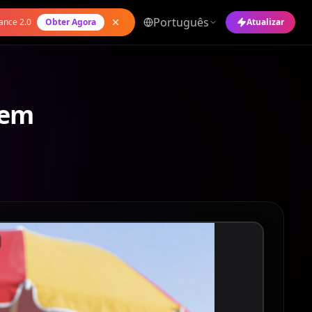
Português
ance 2.0
Obter Agora
Atualizar
gem