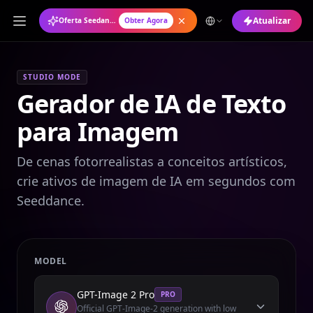
Atualizar
Oferta Seedance 2.0: Plano Anual com 50% de Desconto
Obter Agora
STUDIO MODE
Gerador de IA de Texto
para Imagem
De cenas fotorrealistas a conceitos artísticos,
crie ativos de imagem de IA em segundos com
Seeddance.
MODEL
GPT-Image 2 Pro
PRO
Official GPT-Image-2 generation with low