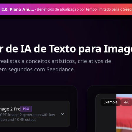
Oferta Seedance 2.0: Plano Anual com 50% de Desconto
-
Benefícios de atualização por tempo limitado para o Seed
r de IA de Texto para Ima
ealistas a conceitos artísticos, crie ativos de
em segundos com Seeddance.
Example
4
/
6
mage 2 Pro
PRO
l GPT-Image-2 generation with low
tion and 1K-4K output