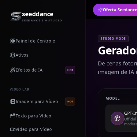
seeddance
SEEDANCE 2.0 STUDIO
STUDIO MODE
Painel de Controle
Gerado
Ativos
De cenas fotorr
Efeitos de IA
HOT
imagem de IA 
VIDEO LAB
MODEL
Imagem para Vídeo
HOT
GPT-I
Texto para Vídeo
Officia
modera
Vídeo para Vídeo