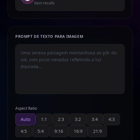
best results
PROMPT DE TEXTO PARA IMAGEM
Aspect Ratio
Auto
1:1
2:3
3:2
3:4
4:3
4:5
5:4
9:16
16:9
21:9