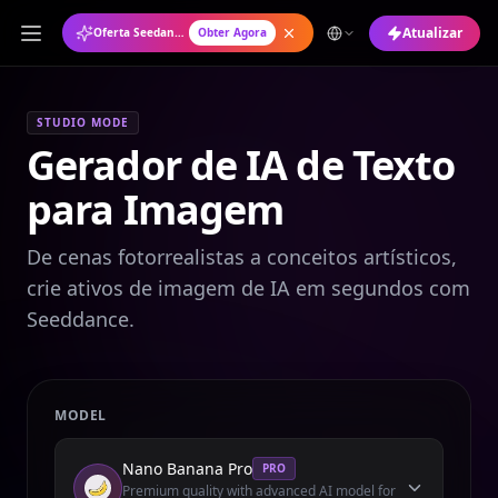
Atualizar
Oferta Seedance 2.0: Plano Anual com 50% de Desconto
Obter Agora
STUDIO MODE
Gerador de IA de Texto
para Imagem
De cenas fotorrealistas a conceitos artísticos,
crie ativos de imagem de IA em segundos com
Seeddance.
MODEL
Nano Banana Pro
PRO
Premium quality with advanced AI model for