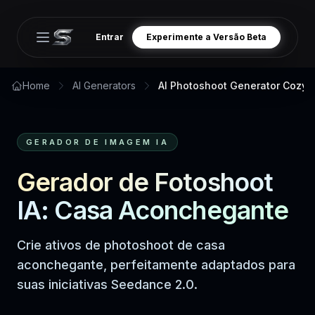
Entrar
Experimente a Versão Beta
Open main menu
Home
AI Generators
AI Photoshoot Generator Cozy
GERADOR DE IMAGEM IA
Gerador de Fotoshoot
IA: Casa Aconchegante
Crie ativos de photoshoot de casa
aconchegante, perfeitamente adaptados para
suas iniciativas Seedance 2.0.