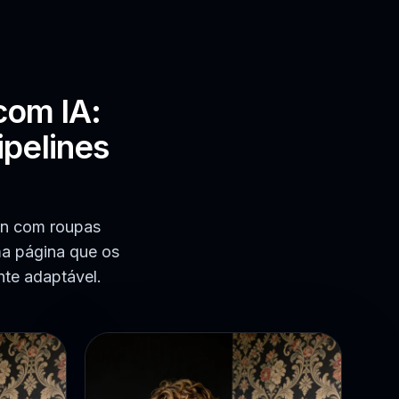
com IA:
ipelines
In com roupas
ma página que os
te adaptável.