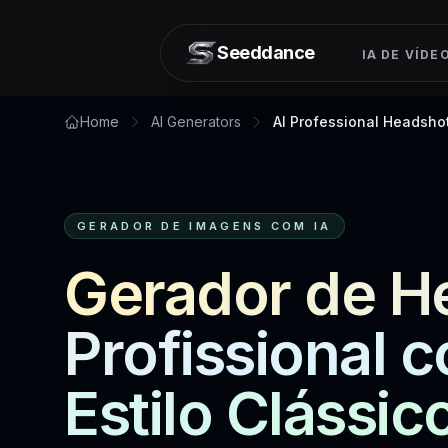
Seeddance
IA DE VÍDE
Home
AI Generators
AI Professional Headshot
GERADOR DE IMAGENS COM IA
Gerador de H
Profissional c
Estilo Clássic