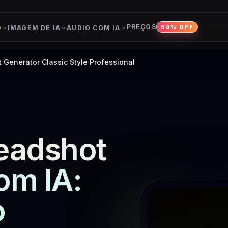
PREÇOS
O
IMAGEM DE IA
ÁUDIO COM IA
50% OFF
 Generator Classic Style Professional
eadshot
om IA:
o