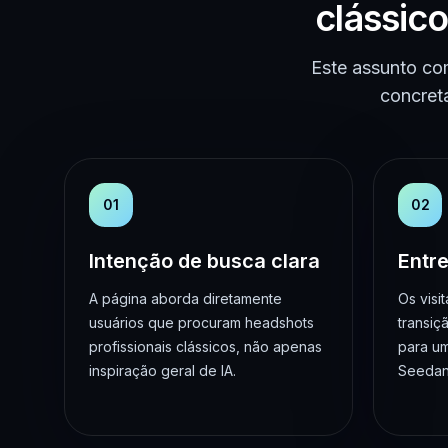
clássic
Este assunto co
concret
01
02
Intenção de busca clara
Entre
A página aborda diretamente
Os visi
usuários que procuram headshots
transiç
profissionais clássicos, não apenas
para um
inspiração geral de IA.
Seedanc