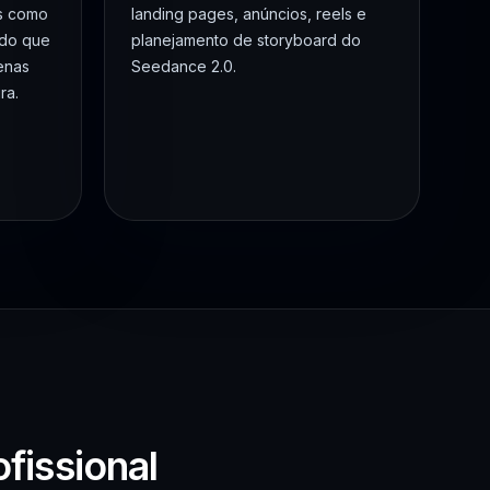
os como
landing pages, anúncios, reels e
ndo que
planejamento de storyboard do
enas
Seedance 2.0.
ra.
fissional